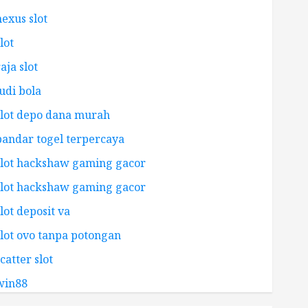
nexus slot
lot
aja slot
judi bola
slot depo dana murah
bandar togel terpercaya
slot hackshaw gaming gacor
slot hackshaw gaming gacor
lot deposit va
slot ovo tanpa potongan
catter slot
win88