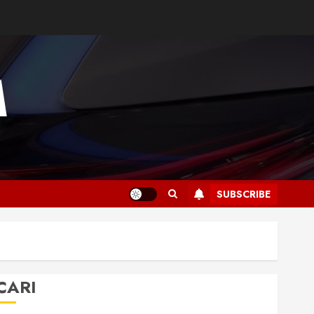
M
SUBSCRIBE
CARI