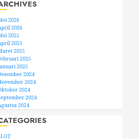
ARCHIVES
Mei 2026
April 2026
Mei 2025
April 2025
Maret 2025
Februari 2025
Januari 2025
Desember 2024
November 2024
Oktober 2024
September 2024
Agustus 2024
CATEGORIES
SLOT