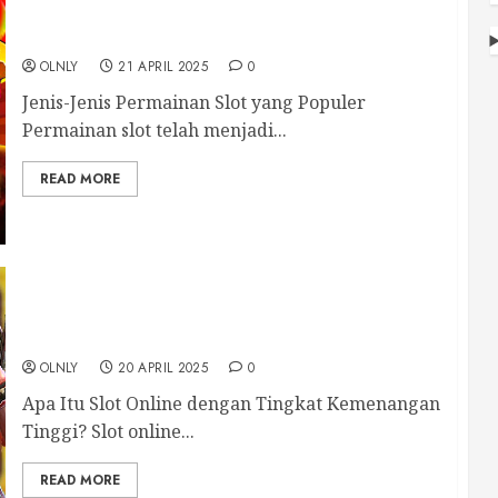
Istilah-istilah Penting dalam Dunia Slot Online
OLNLY
21 APRIL 2025
0
Jenis-Jenis Permainan Slot yang Populer
Permainan slot telah menjadi...
READ MORE
5 Slot Online dengan Tingkat Kemenangan
Terbaik
OLNLY
20 APRIL 2025
0
Apa Itu Slot Online dengan Tingkat Kemenangan
Tinggi? Slot online...
READ MORE