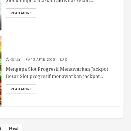
Slot Memprioritaskan aktivitas selain...
READ MORE
Slot Progresif: Cara Menang Jackpot Besar
OLNLY
12 APRIL 2025
0
Mengapa Slot Progresif Menawarkan Jackpot
Besar Slot progresif menawarkan jackpot...
READ MORE
inasi
2
Next