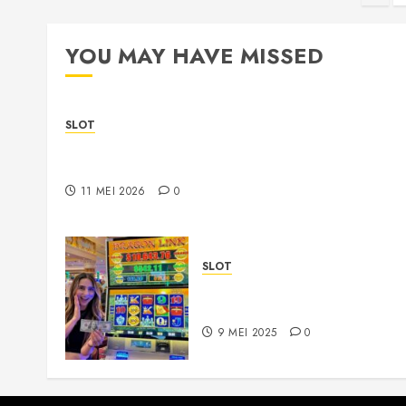
po
YOU MAY HAVE MISSED
SLOT
Sbobet88 Today with Modern Features and
Practical Navigation
11 MEI 2026
0
SLOT
Top 5 Slot Online dengan
Tema Menarik Tahun Ini
9 MEI 2025
0