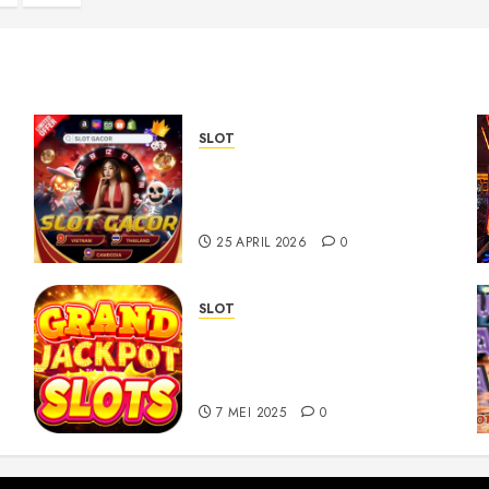
s
SLOT
Situs Slot88 Online dan
Pengalaman Pengguna yang
Lebih Nyaman
25 APRIL 2026
0
SLOT
Apa yang Harus Diperhatikan
Pemula Saat Memilih Situs Slot
Online?
7 MEI 2025
0