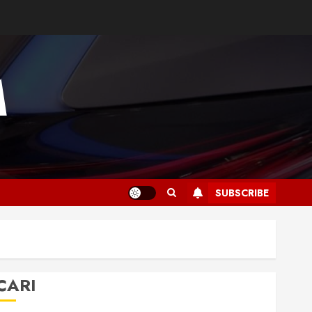
M
SUBSCRIBE
CARI