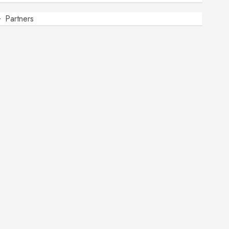
Partners