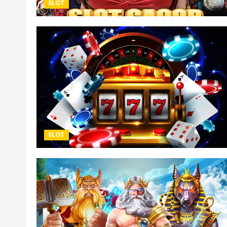
SLOT
SLOT