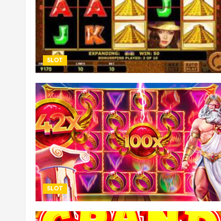
SLOT
SLOT