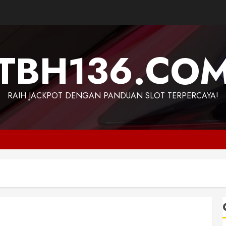
TBH136.CO
RAIH JACKPOT DENGAN PANDUAN SLOT TERPERCAYA!