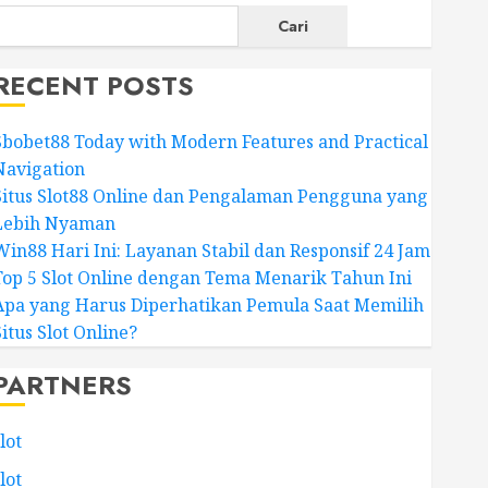
Cari
RECENT POSTS
Sbobet88 Today with Modern Features and Practical
Navigation
Situs Slot88 Online dan Pengalaman Pengguna yang
Lebih Nyaman
Win88 Hari Ini: Layanan Stabil dan Responsif 24 Jam
Top 5 Slot Online dengan Tema Menarik Tahun Ini
Apa yang Harus Diperhatikan Pemula Saat Memilih
itus Slot Online?
PARTNERS
lot
lot