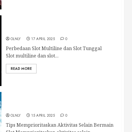
Apa Itu Slot Multiline dan Apa Kelebihannya?
OLNLY
17 APRIL 2025
0
Perbedaan Slot Multiline dan Slot Tunggal
Slot multiline dan slot...
READ MORE
Mengelola Waktu Saat Bermain Slot Online
OLNLY
15 APRIL 2025
0
Tips Memprioritaskan Aktivitas Selain Bermain