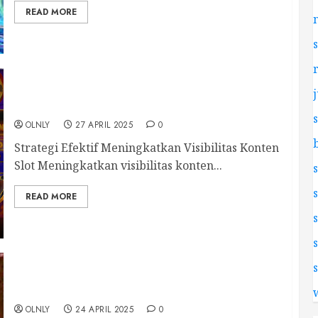
READ MORE
s
r
Konten Viral untuk Niche Slot
OLNLY
27 APRIL 2025
0
Strategi Efektif Meningkatkan Visibilitas Konten
Slot Meningkatkan visibilitas konten...
READ MORE
s
s
Pengaruh Suasana Permainan pada Slot Online
OLNLY
24 APRIL 2025
0