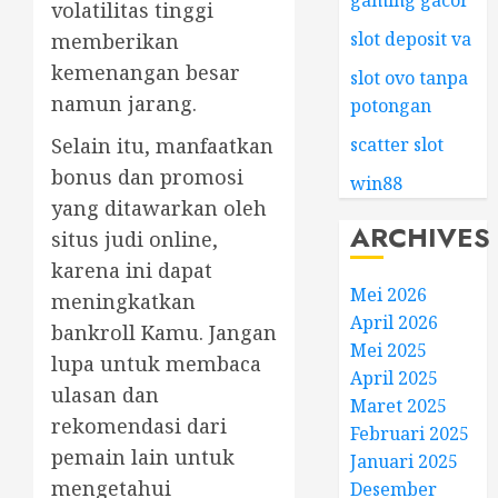
gaming gacor
volatilitas tinggi
slot deposit va
memberikan
kemenangan besar
slot ovo tanpa
namun jarang.
potongan
scatter slot
Selain itu, manfaatkan
bonus dan promosi
win88
yang ditawarkan oleh
ARCHIVES
situs judi online,
karena ini dapat
Mei 2026
meningkatkan
April 2026
bankroll Kamu. Jangan
Mei 2025
lupa untuk membaca
April 2025
ulasan dan
Maret 2025
rekomendasi dari
Februari 2025
pemain lain untuk
Januari 2025
mengetahui
Desember