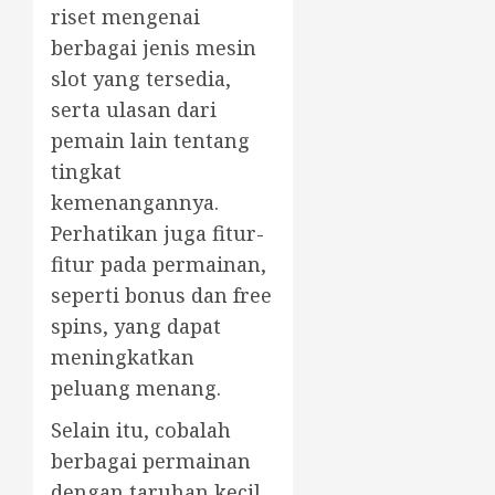
riset mengenai
berbagai jenis mesin
slot yang tersedia,
serta ulasan dari
pemain lain tentang
tingkat
kemenangannya.
Perhatikan juga fitur-
fitur pada permainan,
seperti bonus dan free
spins, yang dapat
meningkatkan
peluang menang.
Selain itu, cobalah
berbagai permainan
dengan taruhan kecil