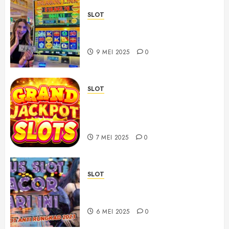
SLOT
Top 5 Slot Online dengan Tema
Menarik Tahun Ini
9 MEI 2025
0
SLOT
Apa yang Harus Diperhatikan
Pemula Saat Memilih Situs Slot
Online?
7 MEI 2025
0
SLOT
Peran Lisensi dalam Keamanan
Bermain Slot Online
6 MEI 2025
0