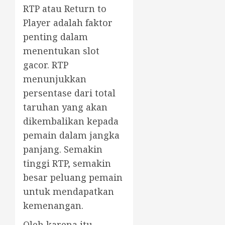
RTP atau Return to
Player adalah faktor
penting dalam
menentukan slot
gacor. RTP
menunjukkan
persentase dari total
taruhan yang akan
dikembalikan kepada
pemain dalam jangka
panjang. Semakin
tinggi RTP, semakin
besar peluang pemain
untuk mendapatkan
kemenangan.
Oleh karena itu,