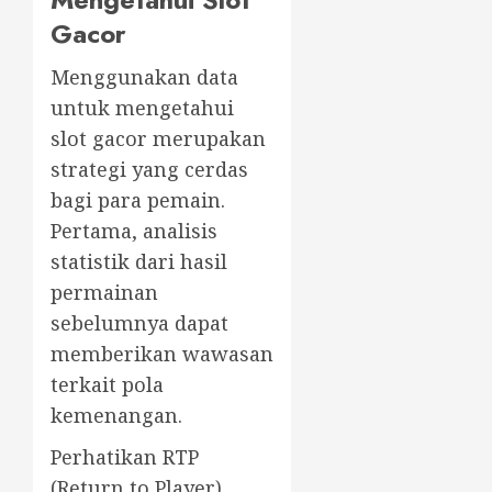
Gacor
Menggunakan data
untuk mengetahui
slot gacor merupakan
strategi yang cerdas
bagi para pemain.
Pertama, analisis
statistik dari hasil
permainan
sebelumnya dapat
memberikan wawasan
terkait pola
kemenangan.
Perhatikan RTP
(Return to Player)