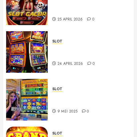
Pengalaman Pengguna yang
Lebih Nyaman
25 APRIL 2026
0
SLOT
Win88 Hari Ini: Layanan Stabil
dan Responsif 24 Jam
24 APRIL 2026
0
SLOT
Top 5 Slot Online dengan Tema
Menarik Tahun Ini
9 MEI 2025
0
SLOT