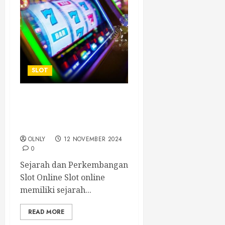
SLOT
Slot Online Berbasis Tema:
Apa yang Harus Anda
Ketahui?
OLNLY
12 NOVEMBER 2024
0
Sejarah dan Perkembangan
Slot Online Slot online
memiliki sejarah...
READ MORE