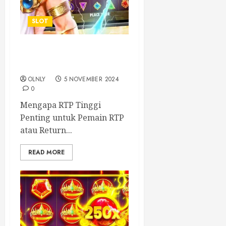
SLOT
Cara Memilih Slot Online
dengan RTP Tinggi
OLNLY
5 NOVEMBER 2024
0
Mengapa RTP Tinggi
Penting untuk Pemain RTP
atau Return...
READ MORE