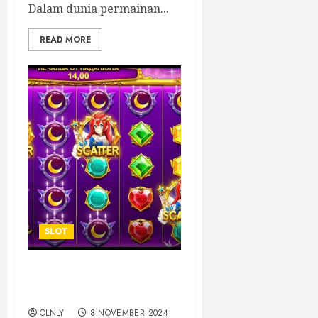
Dalam dunia permainan...
READ MORE
SLOT
Pahami Variasi Slot Online
Sebelum Bermain
OLNLY
8 NOVEMBER 2024