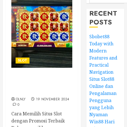
RECENT
POSTS
Sbobet88
Today with
Modern
Features and
SLOT
Practical
Navigation
10 Situs Slot Online dengan
Situs Slot88
Promosi Paling
Online dan
Menguntungkan
Pengalaman
OLNLY
19 NOVEMBER 2024
Pengguna
0
yang Lebih
Cara Memilih Situs Slot
Nyaman
dengan Promosi Terbaik
Win88 Hari